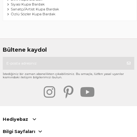
Bardak
Enbiyâ Sûresi 87
Vav Allah
185,00 ₺
185,00 ₺
Paket