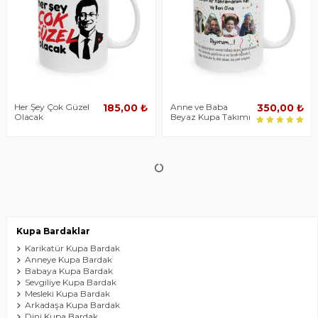
Her Şey Çok Güzel
Anne ve Baba
185,00 ₺
350,00 ₺
Olacak
Beyaz Kupa Takımı
Yağlı Pastel Boya
Rahmân ve Rahîm
249,00 ₺
185,00 ₺
Karikatür Kupa
olan