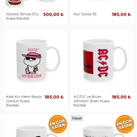
Nutella Temalı 3'lü
Nûr Sûresi 35
500,00 ₺
185,00 ₺
Kupa Bardak
Kalk Kız Alem Beybi
AC/DC ve Brian
185,00 ₺
185,00 ₺
Görsün Kupa
Johnson Slüeti Kupa
Bardak
Bardak
Paket