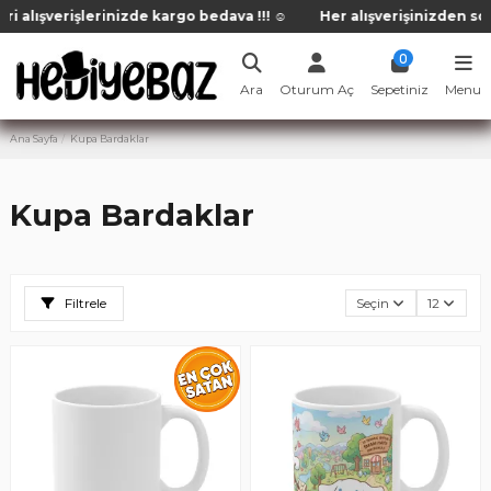
alışverişlerinizde kargo bedava !!! ☺️
Her alışverişinizden sonra
0
Ara
Oturum Aç
Sepetiniz
Menu
Ana Sayfa
Kupa Bardaklar
Kupa Bardaklar
Filtrele
Seçin
12