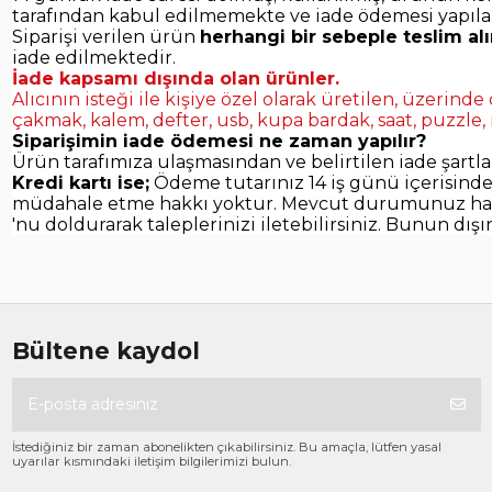
tarafından kabul edilmemekte ve iade ödemesi yapıl
Siparişi verilen ürün
herhangi bir sebeple teslim a
iade edilmektedir.
İade kapsamı dışında olan ürünler.
Alıcının isteği ile kişiye özel olarak üretilen, üzerind
çakmak, kalem, defter, usb, kupa bardak, saat, puzzle,
Siparişimin iade ödemesi ne zaman yapılır?
Ürün tarafımıza ulaşmasından ve belirtilen iade şart
Kredi kartı ise;
Ödeme tutarınız 14 iş günü içerisind
müdahale etme hakkı yoktur. Mevcut durumunuz hakkı
'nu doldurarak taleplerinizi iletebilirsiniz. Bunun d
Bültene kaydol
İstediğiniz bir zaman abonelikten çıkabilirsiniz. Bu amaçla, lütfen yasal
uyarılar kısmındaki iletişim bilgilerimizi bulun.