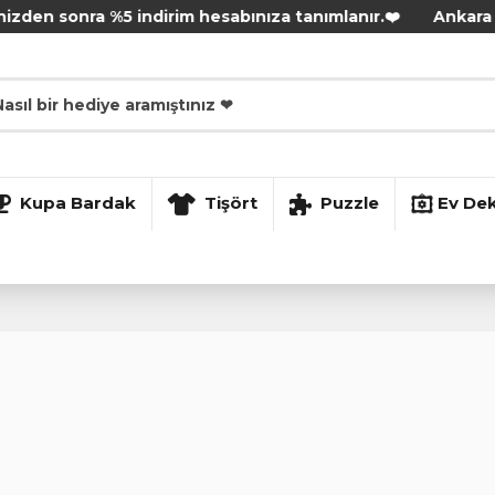
en sonra %5 indirim hesabınıza tanımlanır.❤️
Ankara içi s
Kupa Bardak
Tişört
Puzzle
Ev De