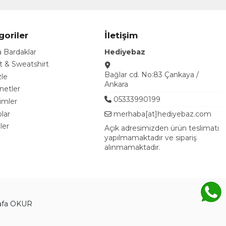
goriler
İletişim
 Bardaklar
Hediyebaz
rt & Sweatshirt
Bağlar cd. No:83 Çankaya /
le
Ankara
etler
05333990199
imler
lar
merhaba[at]hediyebaz.com
ler
Açık adresimizden ürün teslimatı
yapılmamaktadır ve sipariş
alınmamaktadır.
tafa OKUR