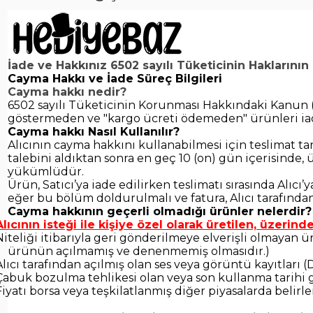
İade ve Hakkınız 6502 sayılı Tüketicinin Hakların
Cayma Hakkı ve İade Süreç Bilgileri
Cayma hakkı nedir?
6502 sayılı Tüketicinin Korunması Hakkındaki Kanun (“
göstermeden ve "kargo ücreti ödemeden" ürünleri i
Cayma hakkı Nasıl Kullanılır?
Alıcının cayma hakkını kullanabilmesi için teslimat ta
talebini aldıktan sonra en geç 10 (on) gün içerisinde,
yükümlüdür.
Ürün, Satıcı’ya iade edilirken teslimatı sırasında Alıc
eğer bu bölüm doldurulmalı ve fatura, Alıcı tarafından
Cayma hakkının geçerli olmadığı ürünler nelerdir?
Alıcının isteği ile kişiye özel olarak üretilen, üzerind
Niteliği itibarıyla geri gönderilmeye elverişli olmayan
ürünün açılmamış ve denenmemiş olmasıdır.)
Alıcı tarafından açılmış olan ses veya görüntü kayıtları (D
Çabuk bozulma tehlikesi olan veya son kullanma tarihi 
Fiyatı borsa veya teşkilatlanmış diğer piyasalarda belir