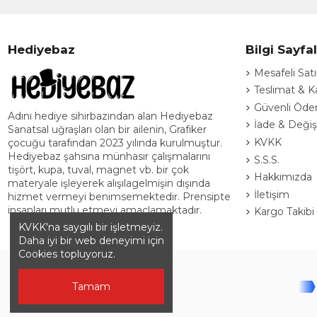
Hediyebaz
Bilgi Sayfal
Mesafeli Sat
Teslimat & K
Güvenli Öd
Adını hediye sihirbazından alan Hediyebaz
İade & Deği
Sanatsal uğraşları olan bir ailenin, Grafiker
KVKK
çocuğu tarafından 2023 yılında kurulmuştur.
Hediyebaz şahsına münhasır çalışmalarını
S.S.S.
tişört, kupa, tuval, magnet vb. bir çok
Hakkımızda
materyale işleyerek alışılagelmişin dışında
İletişim
hizmet vermeyi benimsemektedir. Prensipte
insanları mutlu etmeyi amaçlamaktadır.
Kargo Takibi
KVKK'na saygılı bir işletmeyiz.
Daha iyi bir web deneyimi için
Cookies topluyoruz.
Tamam