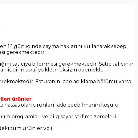
.
ren 14 gün içinde cayma haklarını kullanarak sebep
sı gerekmektedir.
ini satıcıya bildirmesi gerekmektedir. Satıcı, alıcının
cıya hiçbir masraf yükletmeksizin ödemekle
si gerekmektedir. Faturanın iade açıklama bölümü varsa
rilen ürünler
umu hassas olan ürünleri iade edebilmenin koşulu
azılım programları ve bilgisayar sarf malzemeleri
deki tüm ürünler vb.)