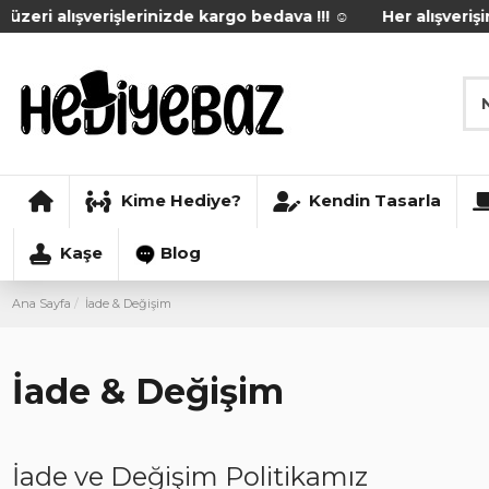
i alışverişlerinizde kargo bedava !!! ☺️
Her alışverişinizd
Kime Hediye?
Kendin Tasarla
Kaşe
Blog
Ana Sayfa
İade & Değişim
İade & Değişim
İade ve Değişim Politikamız