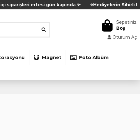
iparişleri ertesi gün kapında ✨
⭐Hediyelerin Sihirli Dünyas
Sepetiniz
Boş
Oturum Aç
korasyonu
Magnet
Foto Albüm