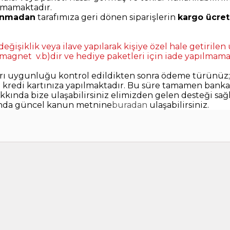
amamaktadır.
lınmadan
tarafımıza geri dönen siparişlerin
kargo ücret
e değişiklik veya ilave yapılarak kişiye özel hale getiril
 magnet v.b)dir ve hediye paketleri için iade yapılmama
ları uygunluğu kontrol edildikten sonra ödeme türünüz;
e kredi kartınıza yapılmaktadır. Bu süre tamamen bank
nda bize ulaşabilirsiniz elimizden gelen desteği sağ
ışında güncel kanun metnine
buradan
ulaşabilirsiniz.