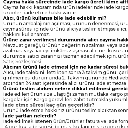
Cayma hakkı sürecinde iade kargo ücreti kime aitt
Cayma hakkı kapsamında ürün iadelerinde iade kargo ücre
ürünleri iade etme hakkı vardır.
Alıcı, ürünü kullansa bile iade edebilir mi?
Ürünün ambalajının açılması, ürünün denenmesi, ürünü
cayma süresi içinde ürünü alıcıya teslim etmişse alıc
hakkını kullanamaz.
Ürüne zarar verilmesi durumunda alıcı cayma hakkı
Mevzuat gereği, ürünün değerinin azalması veya iadey
azalması veya iadeyi imkânsızlaşması alıcının kusurun
durumda, satıcı zararınızı tazmin edebilmek için, ürün 
Satış Sözleşmesi
Alıcının ürünü iade etmesi için ne kadar süresi b
Alıcı, iade talebini ilettikten sonra 3 takvim günü içe
girilmemesi durumunda 2. Takvim gününde Hediyebaz.c
ardından 24 saat içeresinde alıcı ürünü iade etmezse 
Ürünü teslim alırken nelere dikkat edilmesi gereki
İade edilen ürün size ulaştığı zaman mutlaka kargo pa
kargolar için Kargo görevlileri zabıt tutmakla yüküm
İade etme süresi kaç gün geçerlidir?
Ürünü iade etme hakkınız ürünü teslim aldıktan sonr
İade şartları nelerdir?
İade edilmek istenen ürün/ürünler fatura ve iade form
14 günlük iade süresi dolmuş; kullanılmış, ürünün ken