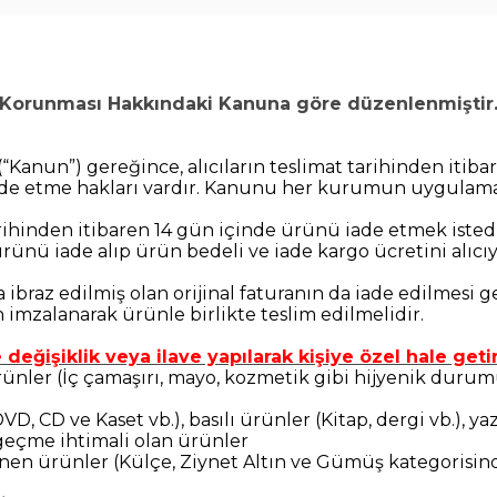
ın Korunması Hakkındaki Kanuna göre düzenlenmiştir
Kanun”) gereğince, alıcıların teslimat tarihinden itiba
ade etme hakları vardır. Kanunu her kurumun uygulama
rihinden itibaren 14 gün içinde ürünü iade etmek istediğ
 ürünü iade alıp ürün bedeli ve iade kargo ücretini alı
ı’ya ibraz edilmiş olan orijinal faturanın da iade edilme
 imzalanarak ürünle birlikte teslim edilmelidir.
e değişiklik veya ilave yapılarak kişiye özel hale geti
 ürünler (İç çamaşırı, mayo, kozmetik gibi hijyenik dur
VD, CD ve Kaset vb.), basılı ürünler (Kitap, dergi vb.), y
geçme ihtimali olan ürünler
lenen ürünler (Külçe, Ziynet Altın ve Gümüş kategorisin