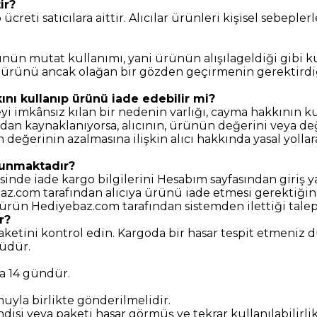
ir?
ti satıcılara aittir. Alıcılar ürünleri kişisel sebepler
n mutat kullanımı, yani ürünün alışılageldiği gibi kul
ı, ürünü ancak olağan bir gözden geçirmenin gerektirdiği
nı kullanıp ürünü iade edebilir mi?
i imkânsız kılan bir nedenin varlığı, cayma hakkının 
dan kaynaklanıyorsa, alıcının, ürünün değerini veya de
değerinin azalmasına ilişkin alıcı hakkında yasal yollara
ulunmaktadır?
risinde iade kargo bilgilerini Hesabım sayfasından giriş y
om tarafından alıcıya ürünü iade etmesi gerektiğine da
ürün Hediyebaz.com tarafından sistemden ilettiği talep 
r?
ketini kontrol edin. Kargoda bir hasar tespit etmeniz 
lüdür.
a 14 gündür.
uyla birlikte gönderilmelidir.
disi veya paketi hasar görmüş ve tekrar kullanılabilirl