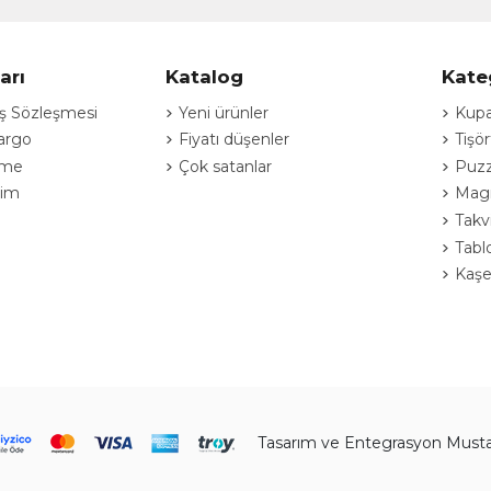
arı
Katalog
Kate
ış Sözleşmesi
Yeni ürünler
Kupa
argo
Fiyatı düşenler
Tişö
eme
Çok satanlar
Puzz
şim
Magn
Takv
Tablo
Kaşe
Tasarım ve Entegrasyon Mus